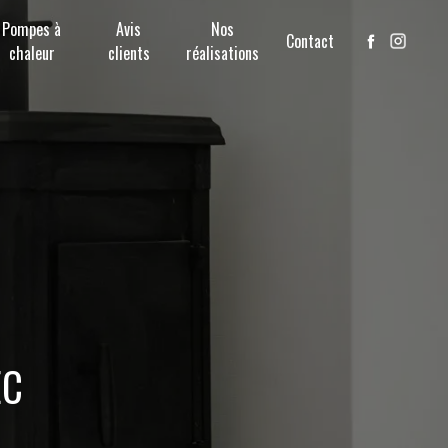
Pompes à
Avis
Nos
Contact
chaleur
clients
réalisations
EC