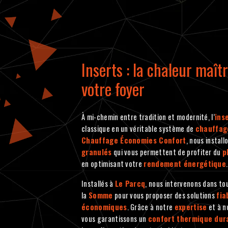
Inserts : la chaleur maît
votre foyer
À mi-chemin entre tradition et modernité, l’
ins
classique en un véritable système de
chauffag
Chauffage Économies Confort
, nous instal
granulés
qui vous permettent de profiter du
p
en optimisant votre
rendement énergétique
.
Installés à
Le Parcq
, nous intervenons dans to
la
Somme
pour vous proposer des solutions
fia
économiques
. Grâce à notre
expertise
et à n
vous garantissons un
confort thermique dur