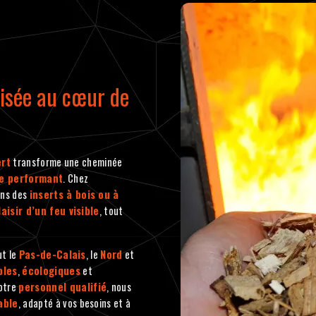
risée au cœur de
ert
transforme une cheminée
e performant
. Chez
lons des
inserts à bois ou à
laisir d’un feu visible
, tout
ut le
Pas-de-Calais
, le
Nord
et
bles
,
écologiques
et
otre
personnel qualifié
, nous
able
, adapté à vos besoins et à