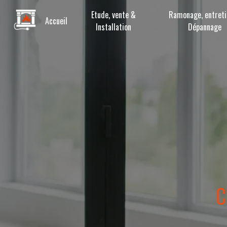
Panneau de gestion des cookies
Etude, vente &
Ramonage, entreti
Accueil
Installation
Dépannage
C