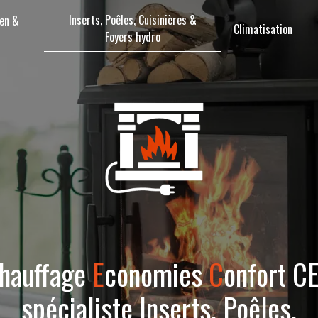
Inserts, Poêles, Cuisinières &
en &
Climatisation
Foyers hydro
hauffage
E
conomies
C
onfort C
spécialiste Inserts, Poêles,