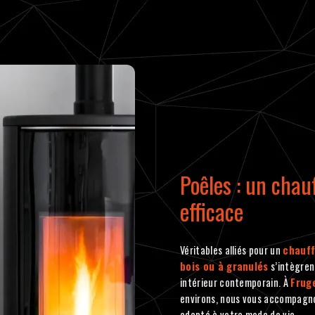
Poêles : un chau
efficace
Véritables alliés pour un
chauff
bois ou à granulés
s’intègren
intérieur contemporain. À
Frug
environs, nous vous accompagnon
adapté à votre mode de vie.