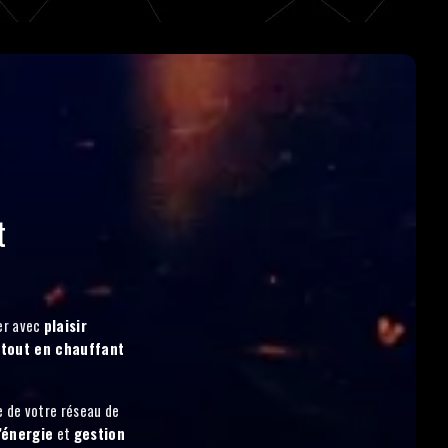
t
er avec
plaisir
 tout en chauffant
e de votre réseau de
’énergie
et
gestion