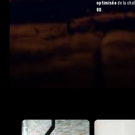
optimisée
de la chal
80
.