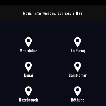
Nous intervenons sur ces villes
Montdidier
Le Parcq
Douai
Saint-omer
Hazebrouck
Béthune