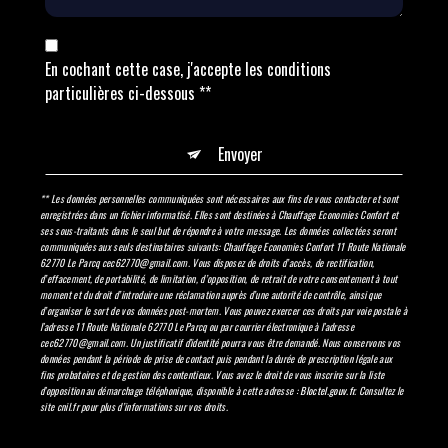
En cochant cette case, j'accepte les conditions
particulières ci-dessous **
Envoyer
** Les données personnelles communiquées sont nécessaires aux fins de vous contacter et sont
enregistrées dans un fichier informatisé. Elles sont destinées à Chauffage Economies Confort et
ses sous-traitants dans le seul but de répondre à votre message. Les données collectées seront
communiquées aux seuls destinataires suivants: Chauffage Economies Confort 11 Route Nationale
62770 Le Parcq cec62770@gmail.com. Vous disposez de droits d’accès, de rectification,
d’effacement, de portabilité, de limitation, d’opposition, de retrait de votre consentement à tout
moment et du droit d’introduire une réclamation auprès d’une autorité de contrôle, ainsi que
d’organiser le sort de vos données post-mortem. Vous pouvez exercer ces droits par voie postale à
l'adresse 11 Route Nationale 62770 Le Parcq ou par courrier électronique à l'adresse
cec62770@gmail.com. Un justificatif d'identité pourra vous être demandé. Nous conservons vos
données pendant la période de prise de contact puis pendant la durée de prescription légale aux
fins probatoires et de gestion des contentieux. Vous avez le droit de vous inscrire sur la liste
d'opposition au démarchage téléphonique, disponible à cette adresse :
Bloctel.gouv.fr
. Consultez le
site cnil.fr pour plus d’informations sur vos droits.