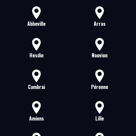
Abbeville
Arras
Hesdin
Nouvion
Cambrai
Péronne
Amiens
Lille